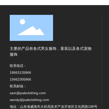
主要的产品有各式男女服饰，童装以及各式宠物
服饰
联系电话：
18663135866
15662305866
联系邮箱：
sam@joabclothing.com
wendy@joabclothing.com
地址：山东省威海市火炬高技术产业开发区文化西路198号