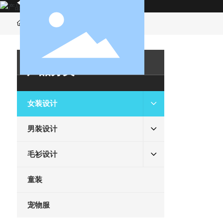
定制服务·品质可靠
首页
连身衣
产品
女装设计
产品分类
女装设计
男装设计
毛衫设计
童装
宠物服