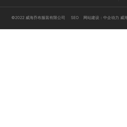
©2022 威海乔布服装有限公司
SEO
网站建设：
中企动力
威