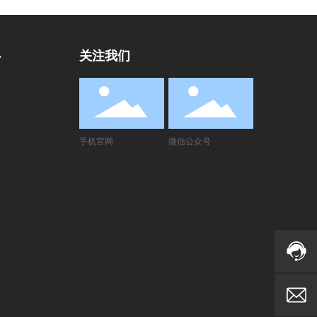
心
关注我们
手机官网
微信公众号